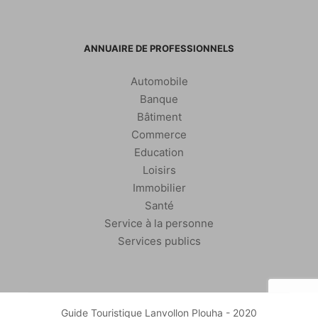
ANNUAIRE DE PROFESSIONNELS
Automobile
Banque
Bâtiment
Commerce
Education
Loisirs
Immobilier
Santé
Service à la personne
Services publics
Guide Touristique Lanvollon Plouha - 2020