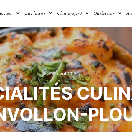
Accueil
Que faire ?
Où manger ?
Où dormir
An
9 avril 2020
CIALITÉS CULIN
NVOLLON-PLO