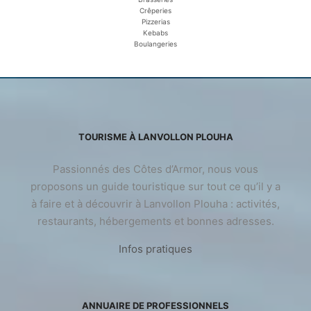
Crêperies
Pizzerias
Kebabs
Boulangeries
TOURISME À LANVOLLON PLOUHA
Passionnés des Côtes d’Armor, nous vous
proposons un guide touristique sur tout ce qu’il y a
à faire et à découvrir à Lanvollon Plouha : activités,
restaurants, hébergements et bonnes adresses.
Infos pratiques
ANNUAIRE DE PROFESSIONNELS