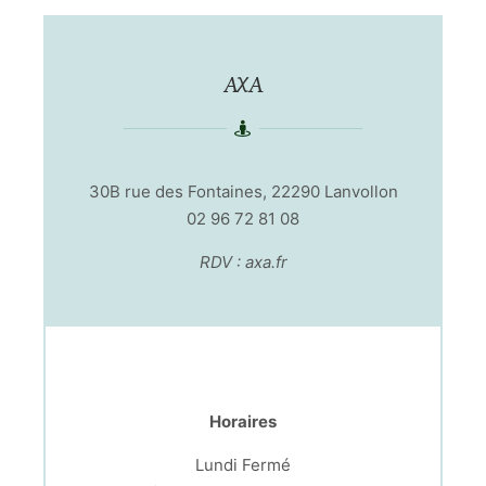
AXA
30B rue des Fontaines, 22290 Lanvollon
02 96 72 81 08
RDV : axa.fr
Horaires
Lundi Fermé