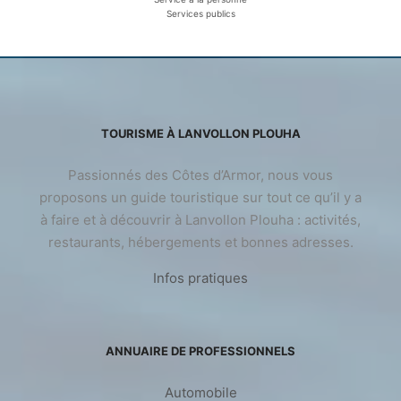
Services publics
TOURISME À LANVOLLON PLOUHA
Passionnés des Côtes d’Armor, nous vous
proposons un guide touristique sur tout ce qu’il y a
à faire et à découvrir à Lanvollon Plouha : activités,
restaurants, hébergements et bonnes adresses.
Infos pratiques
ANNUAIRE DE PROFESSIONNELS
Automobile