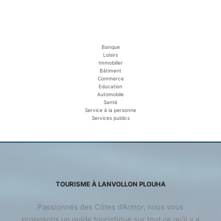
Banque
Loisirs
Immobilier
Bâtiment
Commerce
Education
Automobile
Santé
Service à la personne
Services publics
TOURISME À LANVOLLON PLOUHA
Passionnés des Côtes d’Armor, nous vous
proposons un guide touristique sur tout ce qu’il y a