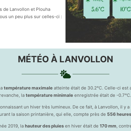
s de Lanvollon et Plouha
us un peu plus sur celles-ci :
MÉTÉO À LANVOLLON
la
température maximale
atteinte était de 30.2℃. Celle-ci est 
 revanche, la
température minimale
enregistrée était de -0.7℃
naissant un hiver très lumineux. De ce fait, à Lanvollon, il y a
durant la saison printanière, qui elle, compte près de
556 heure
nnée 2019, la
hauteur des pluies
en hiver était de
170 mm
, cont