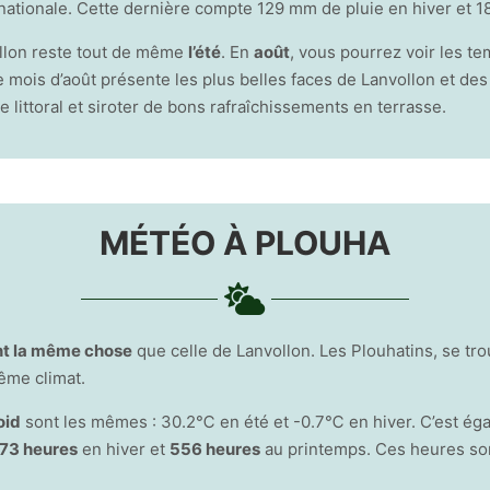
ationale. Cette dernière compte 129 mm de pluie en hiver et 
llon reste tout de même
l’été
. En
août
, vous pourrez voir les t
Le mois d’août présente les plus belles faces de Lanvollon et d
e littoral et siroter de bons rafraîchissements en terrasse.
MÉTÉO À PLOUHA
t la même chose
que celle de Lanvollon. Les Plouhatins, se tr
même climat.
oid
sont les mêmes : 30.2℃ en été et -0.7℃ en hiver. C’est ég
73 heures
en hiver et
556 heures
au printemps. Ces heures so