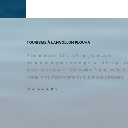
TOURISME À LANVOLLON PLOUHA
Passionnés des Côtes d’Armor, nous vous
proposons un guide touristique sur tout ce qu’il y 
à faire et à découvrir à Lanvollon Plouha : activités
restaurants, hébergements et bonnes adresses.
Infos pratiques