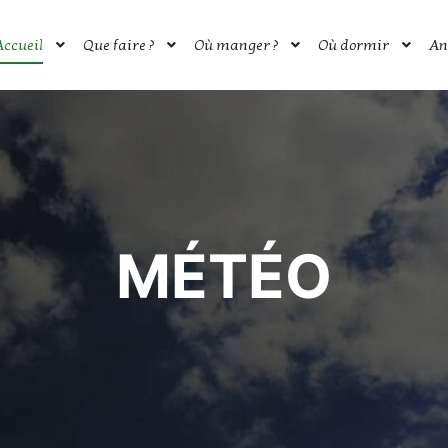
Accueil
Que faire ?
Où manger ?
Où dormir
An
MÉTÉO