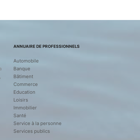
ANNUAIRE DE PROFESSIONNELS
Automobile
a
Banque
,
Bâtiment
Commerce
Education
Loisirs
Immobilier
Santé
Service à la personne
Services publics