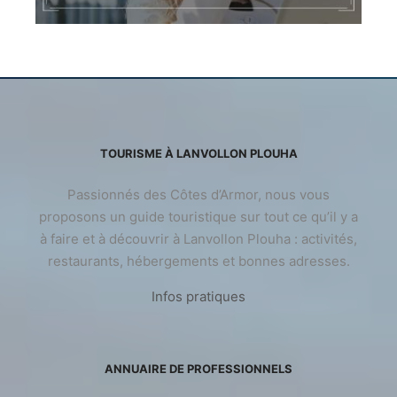
TOURISME À LANVOLLON PLOUHA
Passionnés des Côtes d’Armor, nous vous
proposons un guide touristique sur tout ce qu’il y a
à faire et à découvrir à Lanvollon Plouha : activités,
restaurants, hébergements et bonnes adresses.
Infos pratiques
ANNUAIRE DE PROFESSIONNELS